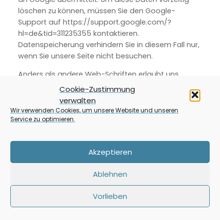
löschen zu können, müssen Sie den Google-
Support auf https://support.google.com/?
hl=de&tid=311235355 kontaktieren.
Datenspeicherung verhindern Sie in diesem Fall nur,
wenn Sie unsere Seite nicht besuchen.
Anders als andere Web-Schriften erlaubt uns
Google uneingeschränkten Zugriff auf alle
Cookie-Zustimmung
Schriftarten. Wir können also unlimitiert auf ein Meer
verwalten
an Schriftarten zugreifen und so das Optimum für
Wir verwenden Cookies, um unsere Website und unseren
unsere Webseite rausholen. Mehr zu Google Fonts
Service zu optimieren.
und weiteren Fragen finden Sie auf
https://developers.google.com/fonts/faq?
Akzeptieren
tid=311235355. Dort geht zwar Google auf
datenschutzrelevante Angelegenheiten ein, doch
Ablehnen
wirklich detaillierte Informationen über
Datenspeicherung sind nicht enthalten. Es ist relativ
Vorlieben
schwierig, von Google wirklich präzise
Informationen über gespeicherten Daten zu